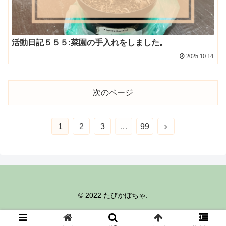
活動日記５５５:菜園の手入れをしました。
2025.10.14
次のページ
1
2
3
…
99
© 2022 たびかぼちゃ.