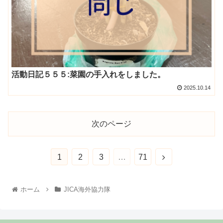
活動日記５５５:菜園の手入れをしました。
2025.10.14
次のページ
1
2
3
…
71
ホーム
JICA海外協力隊