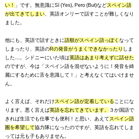
い！
」です。無意識にSí (Yes), Pero (But)など
スペイン語
が出てきてしまい
、英語オンリーで話すことが難しくなり
ました。
他にも、英語で話すときに
語順がスペイン語っぽく
なって
しまったり、英語の
Rの発音がうまくできなかったり
しま
した…。シドニーにいた頃は
英語はあまり考えずに話せた
のですが、今は「スペイン語を混ぜないように！発音を綺
麗にするために舌を意識して！」と考えなくてはいけませ
ん。
よく言えば、それだけ
スペイン語が定着している
ことにな
ります。悪く言えば
英語を忘れてきています。
３か国語で
きれば生活でも仕事でも便利！と思い、あえて
スペイン語
圏を希望して
協力隊になったのですが、英語を忘れてしま
っては元も子もありません。