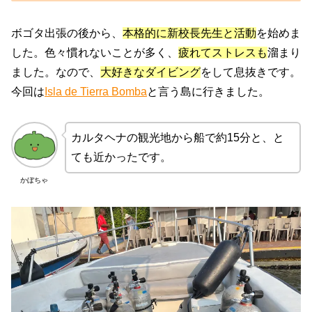
ボゴタ出張の後から、
本格的に新校長先生と活動
を始めま
した。色々慣れないことが多く、
疲れてストレスも
溜まり
ました。なので、
大好きなダイビング
をして息抜きです。
今回は
Isla de Tierra Bomba
と言う島に行きました。
カルタヘナの観光地から船で約15分と、と
ても近かったです。
かぼちゃ