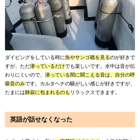
ダイビングをしている時に
魚やサンゴ礁を見る
のが好きで
すが、ただ
潜っているだけ
でも楽しいです。水中は音が伝
わりにくいので、
潜っている間に聞こえる音は、自分の呼
吸音のみ
です。カルタヘナの騒がしい感じが好きですが、
たまには
静寂に包まれるのも
リラックスできます。
英語が話せなくなった