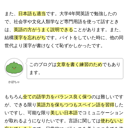
また、
日本語も適当
です。大学4年間英語で勉強したの
で、社会学や文化人類学など専門用語を使って話すとき
は、
英語の方がうまく説明できる
ことがあります。また、
結構
漢字を忘れがち
です。バイトをしていた時に、他の同
世代より漢字が書けなくて恥ずかしかったです。
このブログは
文章を書く練習のため
でもあり
ます。
かぼちゃ
もちろん
全ての語学力をバランス良く保つ
のは難しいです
が、できる限り
英語力を保ちつつもスペイン語を習得
した
いですし、可能な限り
美しい日本語
でコミュニケーション
が取れるようになりたいです。言語に関しては
使わないと