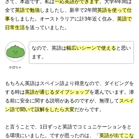
さて、本題です。私は
一応英語ができます
。大学4年間は
全て
英語で勉強
しましたし、新卒で2年間
英語を使って仕
事
をしました。オーストラリアに計3年近く住み、
英語で
日常生活
を送っていました。
なので、英語は
幅広いシーンで使える
と思い
ます。
かぼちゃ
もちろん英語はスペイン語より得意なので、ダイビングを
する時は
英語が通じるダイブショップ
を選んでいます。潜
る前に安全に関する説明があるのですが、無理して
スペイ
ン語で聞いて誤解をしたら大変
だからです。
と言うことで、1日ずっと英語でコミュニケーションをと
る環境にいました。ですが思ったのは、「
英語が出てこな