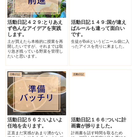
活動日記４２９:とりあえ
活動日記１４９:国が違え
ず色んなアイデアを実践
ばルールも違って面白い
します。
です。
土が買えたら本格的に授業を再
生徒がBoliというビニール袋に入
開したいですが、それまでは取
ったアイスを売りに来ました。
り急ぎ残っている野菜を管理し
たいと思います。
活動日記
活動日記
活動日記５６２:いよいよ
活動日記１６６:ついに計
任地を去ります。
画書が捗りました。
正直まだ実感があまり湧かない
計画書を話す時間を取るため