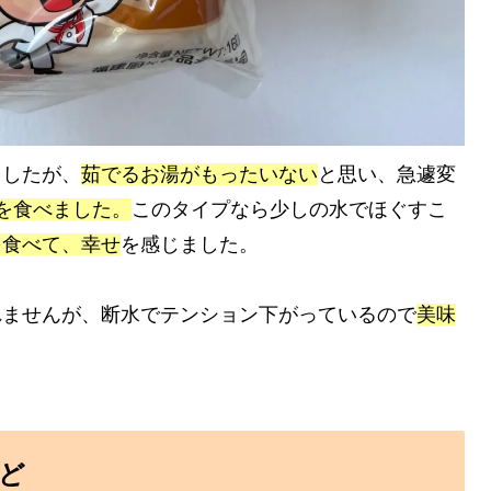
ましたが、
茹でるお湯がもったいない
と思い、急遽変
を食べました。
このタイプなら少しの水でほぐすこ
を食べて、幸せ
を感じました。
れませんが、断水でテンション下がっているので
美味
ど