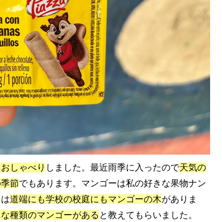
らおしゃべり
しました。最近雨季に入ったので
天気の
の季節
でもあります。マンゴーは私の好きな果物ナン
には
道端にも学校の校庭にもマンゴーの木
がありま
んな種類のマンゴーがある
と教えてもらいました。