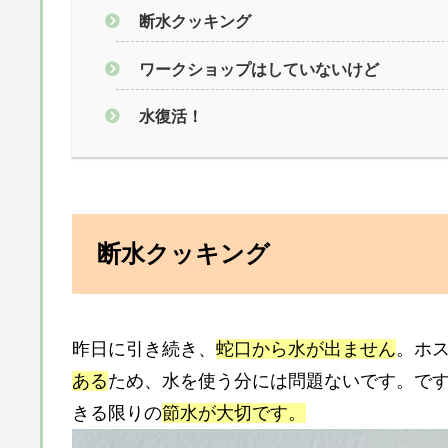
断水クッキング
ワークショップはしていないけど
水復活！
断水クッキング
昨日に引き続き、
蛇口から水が出ません
。ホ
ある
ため、水を使う分には問題ないです。で
きる限りの
節水が大切です。