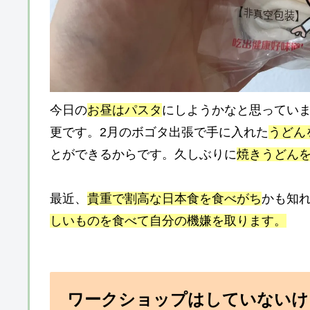
今日の
お昼はパスタ
にしようかなと思ってい
更です。2月のボゴタ出張で手に入れた
うどん
とができるからです。久しぶりに
焼きうどん
最近、
貴重で割高な日本食を食べがち
かも知
しいものを食べて自分の機嫌を取ります。
ワークショップはしていないけ