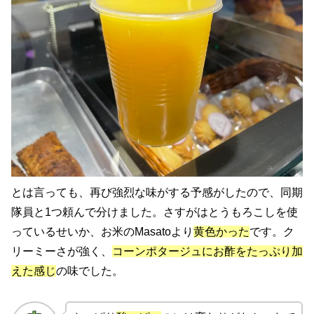
とは言っても、再び強烈な味がする予感がしたので、同期
隊員と1つ頼んで分けました。さすがはとうもろこしを使
っているせいか、お米のMasatoより
黄色かった
です。ク
リーミーさが強く、
コーンポタージュにお酢をたっぷり加
えた感じ
の味でした。