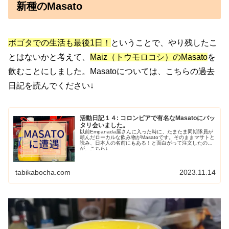
新種のMasato
ボゴタでの生活も最後1日！
ということで、やり残したこ
とはないかと考えて、
Maiz（トウモロコシ）のMasato
を
飲むことにしました。Masatoについては、こちらの過去
日記を読んでください↓
活動日記１４: コロンビアで有名なMasatoにバッ
タリ会いました。
以前Empanada屋さんに入った時に、たまたま同期隊員が
頼んだローカルな飲み物がMasatoです。そのままマサトと
読み、日本人の名前にもある！と面白がって注文したの
が、こちら↓
tabikabocha.com
2023.11.14