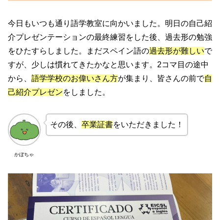
今日もいつも通り語学教室に向かいました。明日の自己紹
介プレゼンテーションの最終練習をした後、過去形の勉強
をひたすらしました。まだスペイン語の
過去形が難しい
で
すが、少しは慣れてきたかなと思います。2コマ目の途中
から、
語学学校のお偉いさん方
が集まり、皆さんの前で
自
己紹介プレゼン
をしました。
その後、
卒業証書
をいただきました！
かぼちゃ