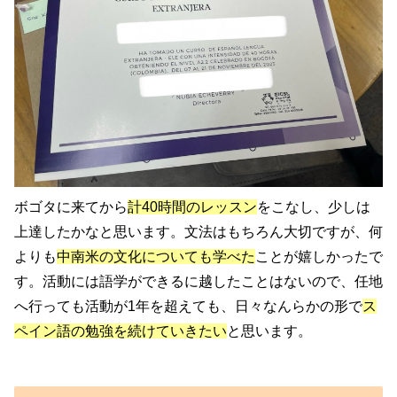
ボゴタに来てから
計40時間のレッスン
をこなし、少しは
上達したかなと思います。文法はもちろん大切ですが、何
よりも
中南米の文化についても学べた
ことが嬉しかったで
す。活動には語学ができるに越したことはないので、任地
へ行っても活動が1年を超えても、日々なんらかの形で
ス
ペイン語の勉強を続けていきたい
と思います。