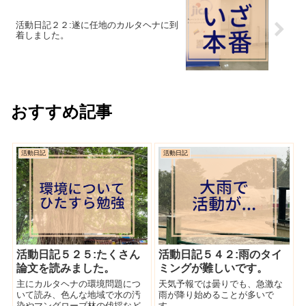
活動日記２２:遂に任地のカルタヘナに到
着しました。
おすすめ記事
活動日記
活動日記
活動日記５２５:たくさん
活動日記５４２:雨のタイ
論文を読みました。
ミングが難しいです。
主にカルタヘナの環境問題につ
天気予報では曇りでも、急激な
いて読み、色んな地域で水の汚
雨が降り始めることが多いで
染やマングローブ林の伐採など
す。