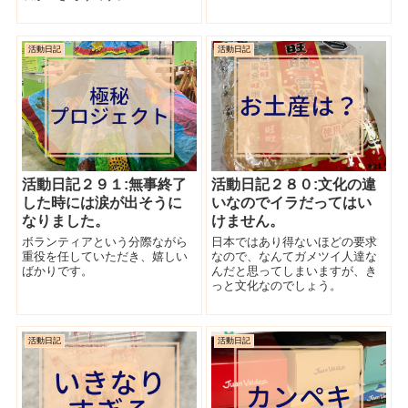
活動日記
活動日記
活動日記２９１:無事終了
活動日記２８０:文化の違
した時には涙が出そうに
いなのでイラだってはい
なりました。
けません。
ボランティアという分際ながら
日本ではあり得ないほどの要求
重役を任していただき、嬉しい
なので、なんてガメツイ人達な
ばかりです。
んだと思ってしまいますが、き
っと文化なのでしょう。
活動日記
活動日記