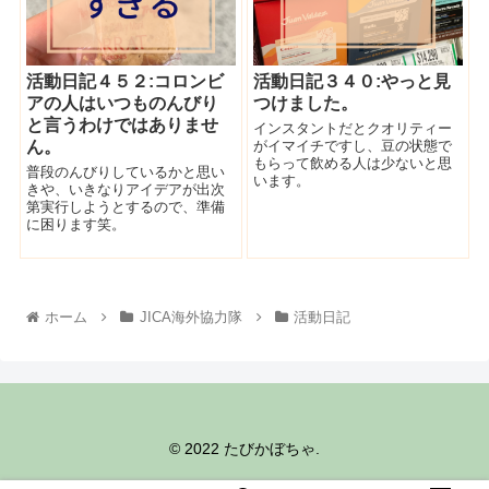
活動日記４５２:コロンビ
活動日記３４０:やっと見
アの人はいつものんびり
つけました。
と言うわけではありませ
インスタントだとクオリティー
ん。
がイマイチですし、豆の状態で
もらって飲める人は少ないと思
普段のんびりしているかと思い
います。
きや、いきなりアイデアが出次
第実行しようとするので、準備
に困ります笑。
ホーム
JICA海外協力隊
活動日記
© 2022 たびかぼちゃ.