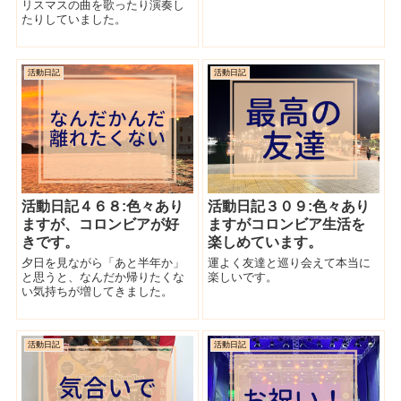
リスマスの曲を歌ったり演奏し
たりしていました。
活動日記
活動日記
活動日記４６８:色々あり
活動日記３０９:色々あり
ますが、コロンビアが好
ますがコロンビア生活を
きです。
楽しめています。
夕日を見ながら「あと半年か」
運よく友達と巡り会えて本当に
と思うと、なんだか帰りたくな
楽しいです。
い気持ちが増してきました。
活動日記
活動日記