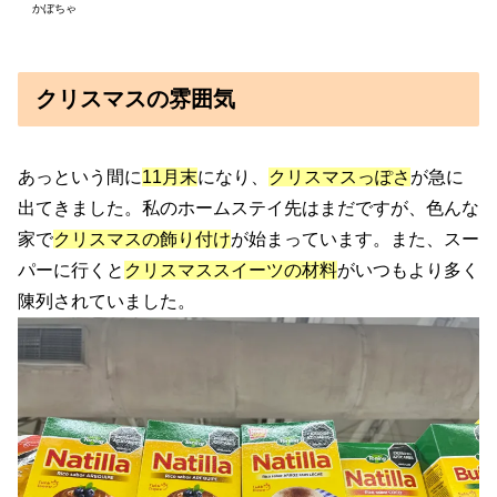
かぼちゃ
クリスマスの雰囲気
あっという間に
11月末
になり、
クリスマスっぽさ
が急に
出てきました。私のホームステイ先はまだですが、色んな
家で
クリスマスの飾り付け
が始まっています。また、スー
パーに行くと
クリスマススイーツの材料
がいつもより多く
陳列されていました。