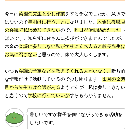
今日は
菜園の先生と少し作業
をする予定でしたが、急ぎで
はないので
年明けに行うことに
なりました。
木金は教職員
の会議で私は参加できない
ので、
昨日が活動納めだった
っ
ぽいです。知らずに皆さんに挨拶ができませんでしたが、
木金の
会議に参加しない私が学校に立ち入ると校長先生は
お気に召さない
と思うので、家で大人しくします。
いつも
会議の予定などを教えてくれる人がいなく、
断片的
な情報だけで活動しているので少し困ります。
１月の２週
目から先生方は会議がある
ようですが、私は参加できない
と思うので
学校に行っていいか
すらもわかりません。
難しいですが様子を伺いながらできる活動を
したいです。