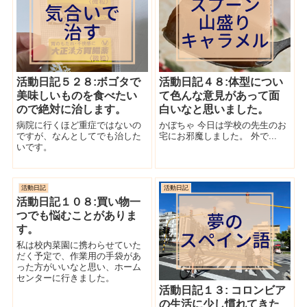
活動日記５２８:ボゴタで
活動日記４８:体型につい
美味しいものを食べたい
て色んな意見があって面
ので絶対に治します。
白いなと思いました。
病院に行くほど重症ではないの
かぼちゃ 今日は学校の先生のお
ですが、なんとしてでも治した
宅にお邪魔しました。 外で...
いです。
活動日記
活動日記
活動日記１０８:買い物一
つでも悩むことがありま
す。
私は校内菜園に携わらせていた
だく予定で、作業用の手袋があ
った方がいいなと思い、ホーム
センターに行きました。
活動日記１３: コロンビア
の生活に少し慣れてきた