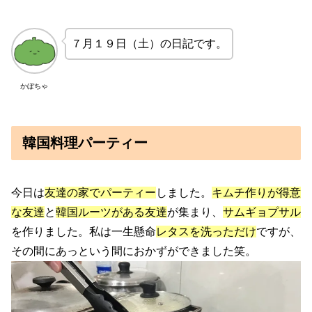
７月１９日（土）の日記です。
かぼちゃ
韓国料理パーティー
今日は
友達の家でパーティー
しました。
キムチ作りが得意
な友達
と
韓国ルーツがある友達
が集まり、
サムギョプサル
を作りました。私は一生懸命
レタスを洗っただけ
ですが、
その間にあっという間におかずができました笑。