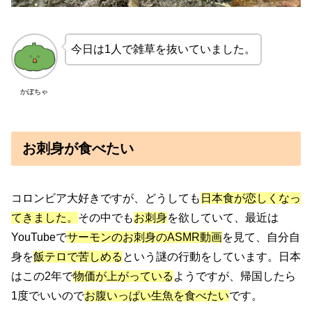
今日は1人で雑草を抜いていました。
かぼちゃ
お刺身が食べたい
コロンビア大好きですが、どうしても
日本食が恋しくなっ
てきました。
その中でも
お刺身
を欲していて、最近は
YouTubeで
サーモンのお刺身のASMR動画
を見て、自分自
身を
飯テロで苦しめる
という謎の行動をしています。日本
はこの2年で
物価が上がっている
ようですが、帰国したら
1度でいいので
お腹いっぱい生魚を食べたい
です。