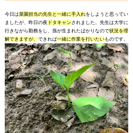
今日は
菜園担当の先生と一緒に手入れ
をしようと思ってい
ましたが、昨日の夜
ドタキャン
されました。先生は大学に
行きながら勤務をし、孫が生まれたばかりなので
状況を理
解できますが、
できれば
一緒に作業を行いたい
ものです。