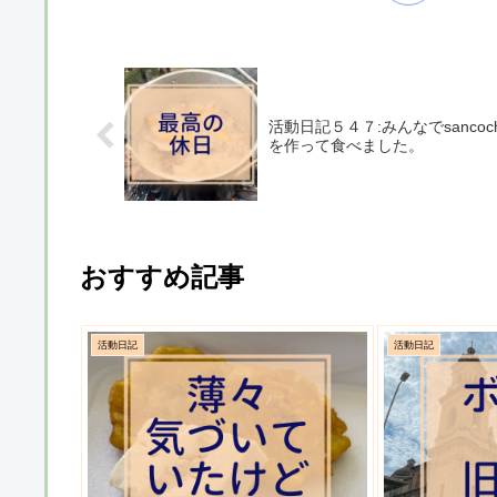
活動日記５４７:みんなでsancoc
を作って食べました。
おすすめ記事
活動日記
活動日記