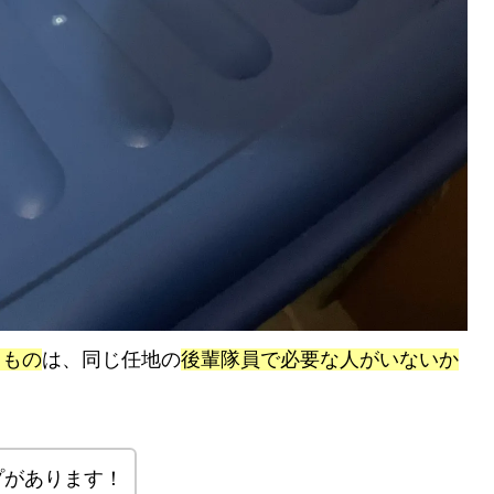
るもの
は、同じ任地の
後輩隊員で必要な人がいないか
プがあります！