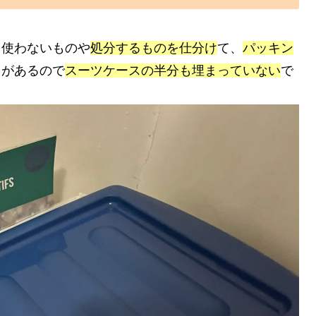
。使わないものや
処分するものを仕分け
て、
パッキン
ちがあるので
スーツケースの半分も埋まっていない
で