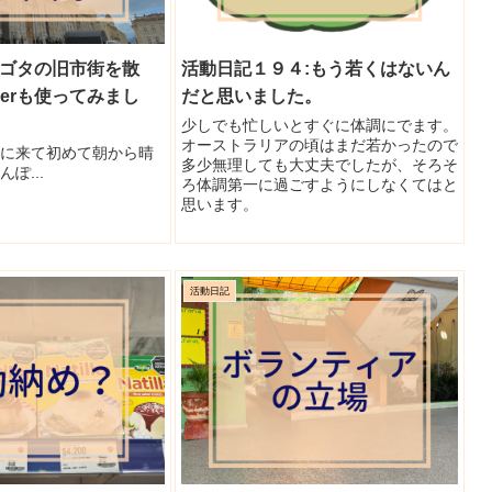
ボゴタの旧市街を散
活動日記１９４:もう若くはないん
erも使ってみまし
だと思いました。
少しでも忙しいとすぐに体調にでます。
オーストラリアの頃はまだ若かったので
タに来て初めて朝から晴
多少無理しても大丈夫でしたが、そろそ
ぽ...
ろ体調第一に過ごすようにしなくてはと
思います。
活動日記