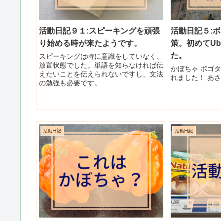
活動日記９１:スピーキングを頑張
活動日記５:
り始める時が来たようです。
策。初めてUb
た。
スピーキングは特に意識をしていなく、
放置状態でした。単語を知らなければ伝
かぼちゃ ボゴ
えたいことを伝えられないですし、文法
れました！ あさん
の勉強も必要です。
活動日記
活動日記