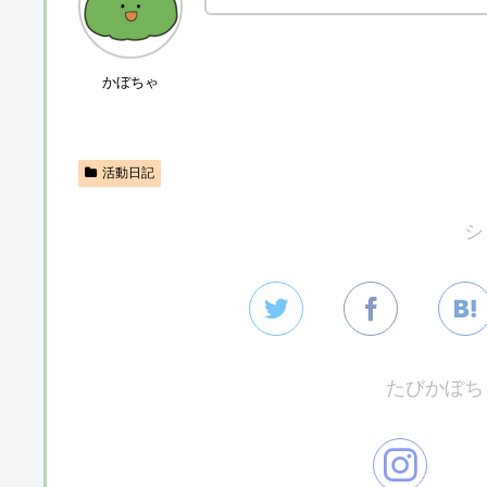
かぼちゃ
活動日記
シ
たびかぼち