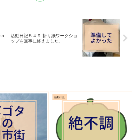
ho
活動日記５４９:折り紙ワークショ
ップを無事に終えました。
活動日記