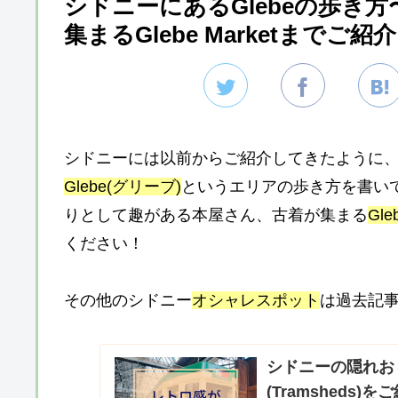
シドニーにあるGlebeの歩き
集まるGlebe Marketまでご紹
シドニーには以前からご紹介してきたように
Glebe(グリーブ)
というエリアの歩き方を書い
りとして趣がある本屋さん、古着が集まる
Gle
ください！
その他のシドニー
オシャレスポット
は過去記
シドニーの隠れお
(Tramshed