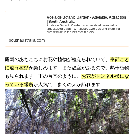
Adelaide Botanic Garden - Adelaide, Attraction
| South Australia
Adelaide Botanic Garden is an oasis of beautifully-
landscaped gardens, majestic avenues and stunning
architecture in the heart of the city.
southaustralia.com
庭園のあちこちにお花や植物が植えられていて、
季節ごと
に違う種類
が楽しめます。また温室があるので、熱帯植物
も見られます。下の写真のように、
お花がトンネル状にな
っている場所
が人気で、多くの人が訪れます！