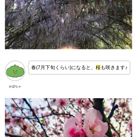
春(7月下旬くらい)になると、
桜
も咲きます♪
かぼちゃ