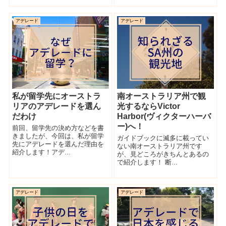
アデレード
アデレード
私が留学先にオーストラ
南オーストラリア州で観
リアのアデレードを選ん
光するならVictor
だわけ
Harbor(ヴィクターハーバ
ー)へ！
前回、留学先の決め方などを書
きましたが、今回は、私が留学
ガイドブックに滅多に載ってい
先にアデレードを選んだ理由を
ない南オーストラリア州です
紹介します！アデ...
が、見どころがきちんとあるの
で紹介します！ 断...
アデレード
アデレード