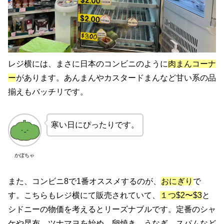
レジ横には、まさに日本のコンビニのように
肉まんコーナ
ー
があります。あんまんやカスタードまんなど甘い系の品
揃えもバッチリです。
寒い日にぴったりです。
かぼちゃ
また、コンビニ8で1番オススメするのが、
おにぎり
で
す。こちらもレジ横にて販売されていて、
１つ$2〜$3
と
シドニーの物価を考えるとリーズナブルです。定番のシャ
ケや昆布、ツナマヨを始め、卵焼き、うなぎ、スパムなど