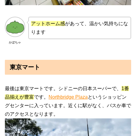
アットホーム感
があって、温かい気持ちにな
ります
かぼちゃ
東京マート
最後は東京マートです。シドニーの日本スーパーで、
1番
品揃えが豊富
です。
Northbridge Plaza
というショッピン
グセンターに入っています。近くに駅がなく、バスか車で
のアクセスとなります。