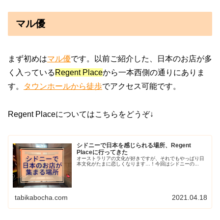
マル優
まず初めは
マル優
です。以前ご紹介した、日本のお店が多
く入っている
Regent Place
から一本西側の通りにありま
す。
タウンホールから徒歩
でアクセス可能です。
Regent Placeについてはこちらをどうぞ↓
シドニーで日本を感じられる場所、Regent
Placeに行ってきた
オーストラリアの文化が好きですが、それでもやっぱり日
本文化がたまに恋しくなります…！今回はシドニーの...
tabikabocha.com
2021.04.18