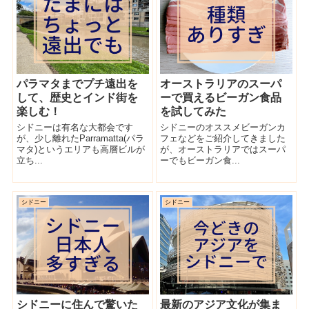
パラマタまでプチ遠出を
オーストラリアのスーパ
して、歴史とインド街を
ーで買えるビーガン食品
楽しむ！
を試してみた
シドニーは有名な大都会です
シドニーのオススメビーガンカ
が、少し離れたParramatta(パラ
フェなどをご紹介してきました
マタ)というエリアも高層ビルが
が、オーストラリアではスーパ
立ち...
ーでもビーガン食...
シドニー
シドニー
シドニーに住んで驚いた
最新のアジア文化が集ま