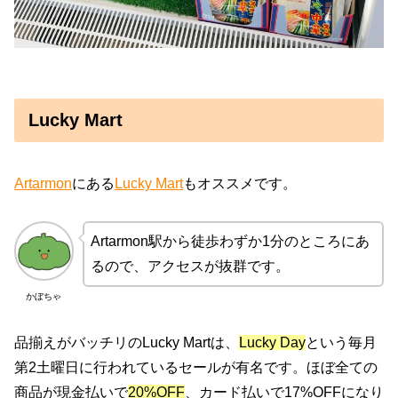
Lucky Mart
Artarmon
にある
Lucky Mart
もオススメです。
Artarmon駅から徒歩わずか1分のところにあ
るので、アクセスが抜群です。
かぼちゃ
品揃えがバッチリのLucky Martは、
Lucky Day
という毎月
第2土曜日に行われているセールが有名です。ほぼ全ての
商品が現金払いで
20%OFF
、カード払いで17%OFFになり