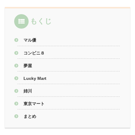
もくじ
マル優
コンビニ８
夢屋
Lucky Mart
姉川
東京マート
まとめ