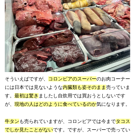
そういえばですが、
コロンビアのスーパー
のお肉コーナー
には日本では見ないような
内臓類も姿そのまま
売っていま
す。
最初は驚き
ましたし自炊用では買おうとしないです
が、
現地の人はどのように食べているのか
気になります。
牛タン
も売られていますが、コロンビアでは今まで
タコス
でしか見たことがない
です。ですが、スーパーで売ってい