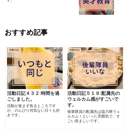
おすすめ記事
活動日記
活動日記
活動日記４３２:時間を過
活動日記５１９:配属先の
ごしました。
ウェルカム感がすごいで
す。
活動が進まず焦るところです
が、のんびり何気ない日々も好
後輩隊員の配属先は協力隊ウェ
きです。
ルカム！といった雰囲気で、す
ごい羨ましいです。