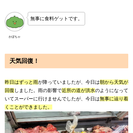
無事に食料ゲットです。
かぼちゃ
天気回復！
昨日はずっと雨
が降っていましたが、今日は
朝から天気が
回復
しました。雨の影響で
近所の道が洪水
のようになって
いてスーパーに行けませんでしたが、今日は
無事に辿り着
くことができました。