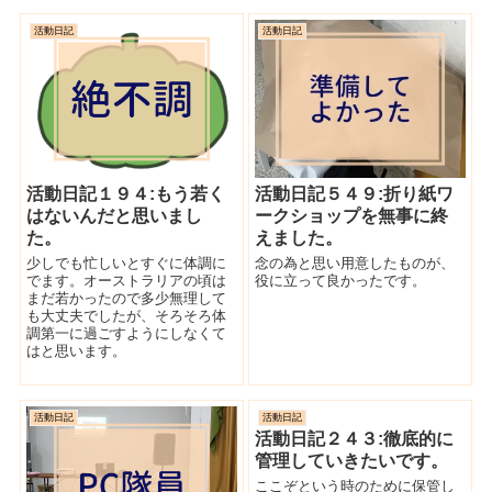
活動日記
活動日記
活動日記１９４:もう若く
活動日記５４９:折り紙ワ
はないんだと思いまし
ークショップを無事に終
た。
えました。
少しでも忙しいとすぐに体調に
念の為と思い用意したものが、
でます。オーストラリアの頃は
役に立って良かったです。
まだ若かったので多少無理して
も大丈夫でしたが、そろそろ体
調第一に過ごすようにしなくて
はと思います。
活動日記
活動日記
活動日記２４３:徹底的に
管理していきたいです。
ここぞという時のために保管し