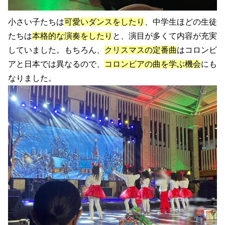
小さい子たちは
可愛いダンスをしたり
、中学生ほどの生徒
たちは
本格的な演奏をしたり
と、演目が多くて内容が充実
していました。もちろん、
クリスマスの定番曲
はコロンビ
アと日本では異なるので、
コロンビアの曲を学ぶ機会
にも
なりました。