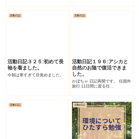
活動日記
活動日記
活動日記３２５:初めて長
活動日記１９６:アシカと
袖を着ました。
自然のお陰で復活できま
した。
今朝は寒すぎて目覚めました。
かぼちゃ 日記再開です。 任国外
旅行 11日間に渡る任...
活動日記
活動日記