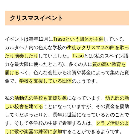
クリスマスイベント
イベントは毎年12月に
Trasoという団体が主催
していて、
カルタヘナ内の色んな学校の
生徒がクリスマスの曲を歌っ
たり演奏したり
していました。
Traso
とは(私のスペイン語
力を最大限に使ったところ)、多くの人に
質の高い教育を
届ける
べく、色んな会社から出資や募金によって集めた資
金で、
学校を支援している団体
のようです。
私の
活動先の学校も支援対象
になっています。
幼児部の新
しい校舎を建てる
ことになっていますが、その資金を援助
してくださったりと、長年お世話になっているとのことで
す。そして各学校の生徒で希望する人は、
クラブ活動のよ
うに歌や楽器の練習に参加
することができるようです。