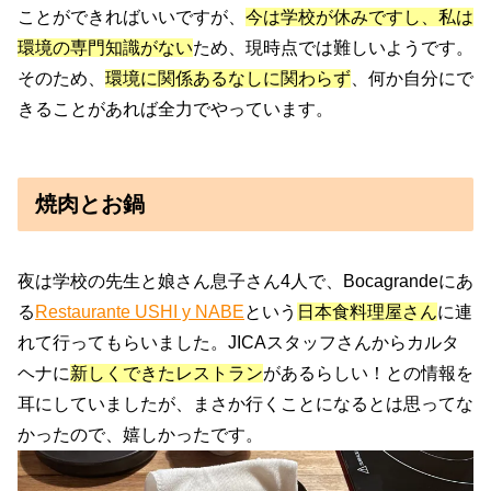
ことができればいいですが、
今は学校が休みですし、私は
環境の専門知識がない
ため、現時点では難しいようです。
そのため、
環境に関係あるなしに関わらず
、何か自分にで
きることがあれば全力でやっています。
焼肉とお鍋
夜は学校の先生と娘さん息子さん4人で、Bocagrandeにあ
る
Restaurante USHI y NABE
という
日本食料理屋さん
に連
れて行ってもらいました。JICAスタッフさんからカルタ
ヘナに
新しくできたレストラン
があるらしい！との情報を
耳にしていましたが、まさか行くことになるとは思ってな
かったので、嬉しかったです。