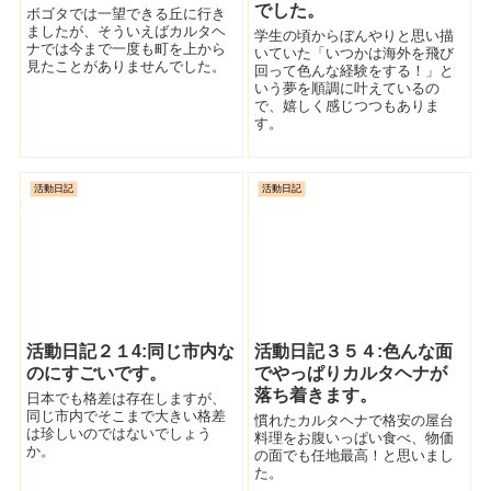
でした。
ボゴタでは一望できる丘に行き
ましたが、そういえばカルタヘ
学生の頃からぼんやりと思い描
ナでは今まで一度も町を上から
いていた「いつかは海外を飛び
見たことがありませんでした。
回って色んな経験をする！」と
いう夢を順調に叶えているの
で、嬉しく感じつつもありま
す。
活動日記
活動日記
活動日記２１4:同じ市内な
活動日記３５４:色んな面
のにすごいです。
でやっぱりカルタヘナが
落ち着きます。
日本でも格差は存在しますが、
同じ市内でそこまで大きい格差
慣れたカルタヘナで格安の屋台
は珍しいのではないでしょう
料理をお腹いっぱい食べ、物価
か。
の面でも任地最高！と思いまし
た。