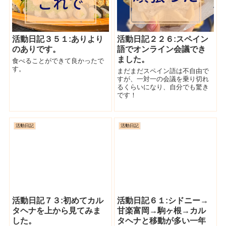
活動日記３５１:ありより
活動日記２２６:スペイン
のありです。
語でオンライン会議でき
ました。
食べることができて良かったで
す。
まだまだスペイン語は不自由で
すが、一対一の会議を乗り切れ
るくらいになり、自分でも驚き
です！
活動日記
活動日記
活動日記７３:初めてカル
活動日記６１:シドニー→
タヘナを上から見てみま
甘楽富岡→駒ヶ根→カル
した。
タヘナと移動が多い一年