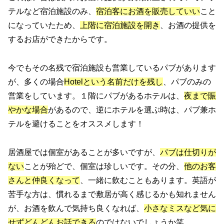
テルなど宿泊施設のみ、
宿泊客にお酒を販売していい
こと
になっていたため、
上階に宿泊施設を開き
、お酒の提供を
するお店ができたからです。
今でもその名残で宿泊施設も営業しているパブがあります
が、多くの場合
Hotelという名前だけを残し
、パブのみの
営業をしています。１階にパブがあるホテルは、
夜まで賑
やかな場合
があるので、逆にホテルを選ぶ時は、パブ兼ホ
テルを避けることをオススメします！
居酒屋では個室があることが多いですが、
パブは仕切りが
ない
ことが殆どで、個室は珍しいです。その分、
他のお客
さんと仲良くなって
、一緒に飲むこともあります。英語が
苦手な方は、慣れるまで敷居が高く感じるかも知れません
が、お酒を飲んで気持ち良くなれば、
小さなミスなど気に
せずどんどんお話できる
のではないでしょうか笑。