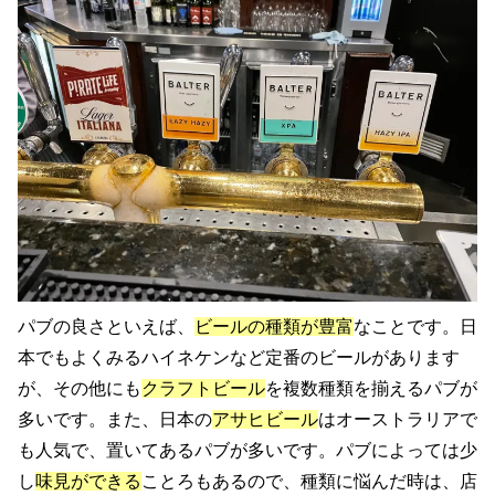
パブの良さといえば、
ビールの種類が豊富
なことです。日
本でもよくみるハイネケンなど定番のビールがあります
が、その他にも
クラフトビール
を複数種類を揃えるパブが
多いです。また、日本の
アサヒビール
はオーストラリアで
も人気で、置いてあるパブが多いです。パブによっては少
し
味見ができる
ことろもあるので、種類に悩んだ時は、店