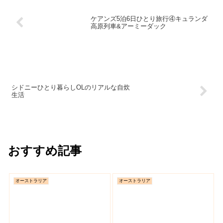
ケアンズ5泊6日ひとり旅行④キュランダ
高原列車&アーミーダック
シドニーひとり暮らしOLのリアルな自炊
生活
おすすめ記事
オーストラリア
オーストラリア