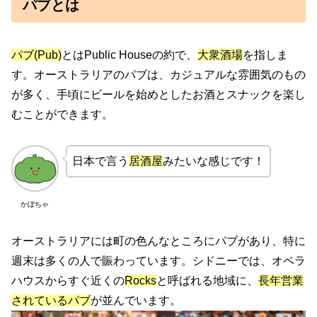
パブとは
パブ(Pub)
とはPublic Houseの約で、
大衆酒場
を指しま
す。オーストラリアのパブは、カジュアルな雰囲気のもの
が多く、手頃にビールを始めとしたお酒とスナックを楽し
むことができます。
日本で言う
居酒屋
みたいな感じです！
かぼちゃ
オーストラリアには町の色んなところにパブがあり、特に
週末は多くの人で賑わっています。シドニーでは、オペラ
ハウスからすぐ近くの
Rocks
と呼ばれる地域に、
長年営業
されているパブ
が並んでいます。