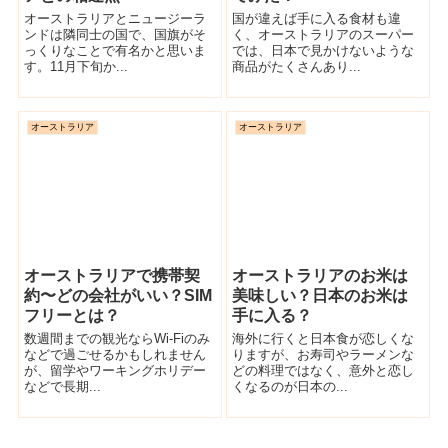
オーストラリアとニュージーラ
国が違えば手に入る食材も違
ンドは隣同士の国で、国旗がそ
く、オーストラリアのスーパー
っくりなことで有名かと思いま
では、日本で見かけないような
す。11月下旬か...
商品がたくさんあり...
オーストラリア
オーストラリア
オーストラリアで携帯契
オーストラリアのお米は
約〜どの会社がいい？SIM
美味しい？日本のお米は
フリーとは？
手に入る？
数週間までの観光ならWi-Fiのみ
海外に行くと日本食が恋しくな
などで過ごせるかもしれません
りますが、お寿司やラーメンな
が、留学やワーキングホリデー
どの料理ではなく、意外と恋し
などで長期...
くなるのが日本の...