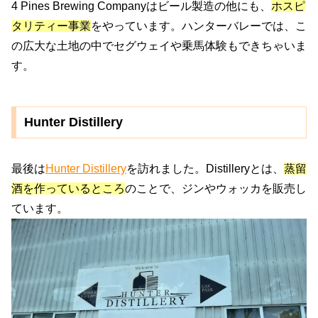
4 Pines Brewing Companyはビール製造の他にも、
ホスピ
タリティー事業
をやっています。ハンターバレーでは、こ
の広大な土地の中でセグウェイや乗馬体験もできちゃいま
す。
Hunter Distillery
最後は
Hunter Distillery
を訪れました。Distilleryとは、
蒸留
酒を作っているところ
のことで、ジンやウォッカを販売し
ています。