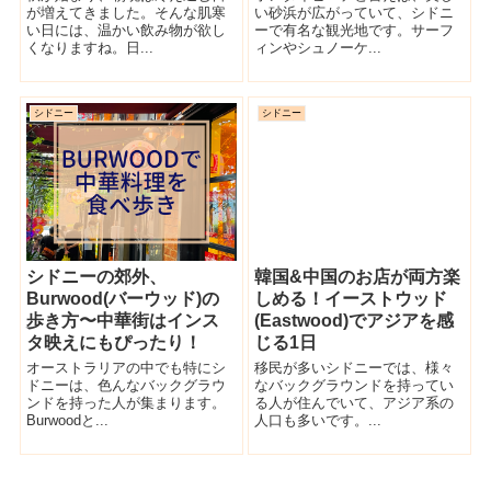
が増えてきました。そんな肌寒
い砂浜が広がっていて、シドニ
い日には、温かい飲み物が欲し
ーで有名な観光地です。サーフ
くなりますね。日...
ィンやシュノーケ...
シドニー
シドニー
シドニーの郊外、
韓国&中国のお店が両方楽
Burwood(バーウッド)の
しめる！イーストウッド
歩き方〜中華街はインス
(Eastwood)でアジアを感
タ映えにもぴったり！
じる1日
オーストラリアの中でも特にシ
移民が多いシドニーでは、様々
ドニーは、色んなバックグラウ
なバックグラウンドを持ってい
ンドを持った人が集まります。
る人が住んでいて、アジア系の
Burwoodと...
人口も多いです。...