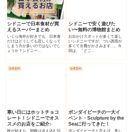
シドニーで日本食材が買
シドニーで安く遊びた
えるスーパーまとめ
い〜無料の博物館まとめ
いくら海外が好きでも、日本食
お出かけスポットが多くて楽し
だけはどうしても恋しくなって
いシドニーですが、つい誘惑が
しまう方が多いのではないでし
多くて出費がかさみます...。今
ょうか？シドニー...
回は、「どこ...
シドニー
シドニー
寒い日にはホットチョコ
ボンダイビーチの一大イ
レート！シドニーでオス
ベント・Sculpture by the
スメのお店をご紹介♪
Seaに行ってきた！
秋が始まり、朝晩は冷え込む日
ボンダイビーチと言えば、美し