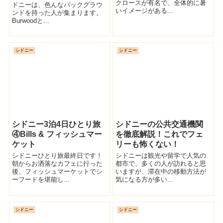
クロースが有名で、全体的に暑
ドニーは、色んなバックグラウ
いイメージがある...
ンドを持った人が集まります。
Burwoodと...
シドニー
シドニー
シドニー3泊4日ひとり旅
シドニーの公共交通機関
④Bills & フィッシュマー
を徹底解説！これでフェ
ケット
リーも怖くない！
シドニーひとり旅最終日です！
シドニーは観光や留学で人気の
朝からお洒落なカフェに行った
都市で、多くの人が訪れると思
後、フィッシュマーケットでシ
いますが、滞在中の移動方法が
ーフードを堪能し...
気になる方が多い...
シドニー
シドニー