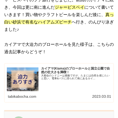
き、今回は更に南に進んだ
ジャービスベイ
について書いて
いきます！買い物やクラフトビールを楽しんだ後に、
真っ
白い砂浜で有名なハイアムズビーチ
へ行き、のんびり泳ぎ
ました♪
カイアマで大迫力のブローホールを見た様子は、こちらの
過去記事からどうぞ！
カイアマ(Kiama)のブローホールと国立公園で自
然の壮大さを満喫！
大都会のシドニーは素敵ですが、たまには自然を感じたい
と思い、電車&バスに揺られて南にあるカイ...
tabikabocha.com
2023.03.01