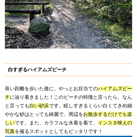
白すぎるハイアムズビーチ
長い距離を歩いた後に、やっとお目当ての
ハイアムズビー
チ
に辿り着きました！このビーチの特徴と言ったら、なん
と言っても
白い砂浜
です。眩しすぎるくらい白くてきめ細
やかな砂はとっても綺麗で、周辺を
お散歩するだけでも楽
しい
です。また、カラフルな水着を着て、
インスタ映えの
写真
を撮るスポットとしてもピッタリです！